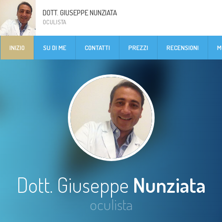
DOTT. GIUSEPPE NUNZIATA
OCULISTA
INIZIO
SU DI ME
CONTATTI
PREZZI
RECENSIONI
M
Dott. Giuseppe
Nunziata
oculista