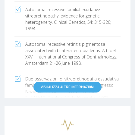
Autosomal recessive familial exudative
vitreoretinopathy: evidence for genetic
heterogeneity. Clinical Genetics, 54: 315-320;
1998.
Autosomal recessive retinitis pigmentosa
associated with bilateral ectopia lentis. Atti del
XXVIII International Congress of Ophthalmology,
Amsterdam 21-26 June 1998.
Due osservazioni di vitreoretinopatia essudativa
familiare autosomica recessiva. XII Congresso
VISUALIZZA ALTRE INFORMAZIONI
Nazionale F.I.S.M.E. - A.I.G.M. - A.I.C.M. -
S.I.S.M.M.E., Spoleto 12-14 Novembre 1997.
Fluorangiographic study in Usher’s Syndome.
JERMOV 97. Ophthalmic Research, September
1997.