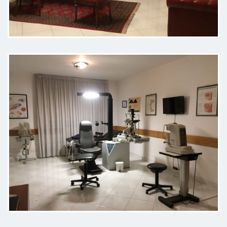
E la prima volta che siamo stati da
questo dottore ci ha dato molta
soddisfazione x quanto riguarda la
visita
Paziente
Bravissimo dottore e ti spiega
tutto ,come previsione
Paziente